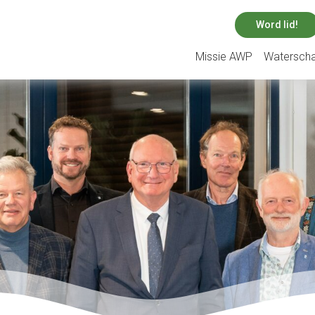
Word lid!
Missie AWP
Watersch