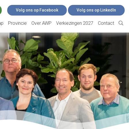
Volg ons op Facebook
Volg ons op LinkedIn
ap
Provincie
Over AWP
Verkiezingen 2027
Contact