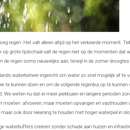
g regen. Het valt alleen altijd op het verkeerde moment. Tel
ok op grote tijdschaal valt de regen niet op de momenten dat 
ren de regen soms nauwelijks aan, terwijl in de zomer droogtes
lands waterbeheer ingericht om water zo snel mogelijk af te 
w te kunnen doen en om de volgende regenbui op te kunnen v
jd. We weten nu dat er meer piekbuien en langere perioden zo
et moeten afvoeren, maar moeten opvangen en vasthouden voo
, maar ook door rekening te houden met hoger waterpeil in sl
ge waterbuffers creëren zonder schade aan huizen en infrastr