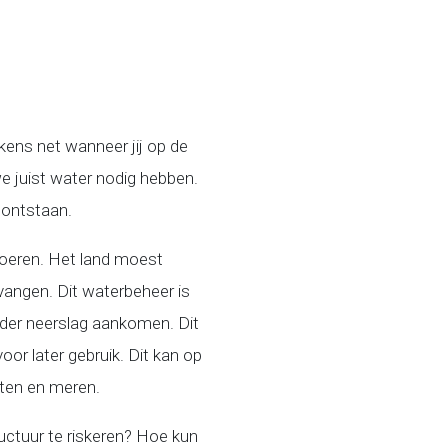
kens net wanneer jij op de
we juist water nodig hebben.
 ontstaan.
voeren. Het land moest
angen. Dit waterbeheer is
nder neerslag aankomen. Dit
r later gebruik. Dit kan op
oten en meren.
uctuur te riskeren? Hoe kun