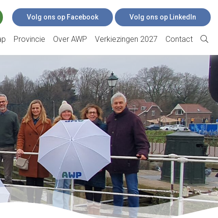
Volg ons op Facebook
Volg ons op LinkedIn
ap
Provincie
Over AWP
Verkiezingen 2027
Contact