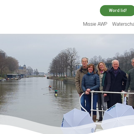
Word lid!
Missie AWP
Watersch