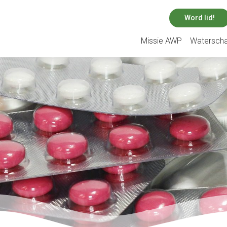
Word lid!
Missie AWP
Watersch