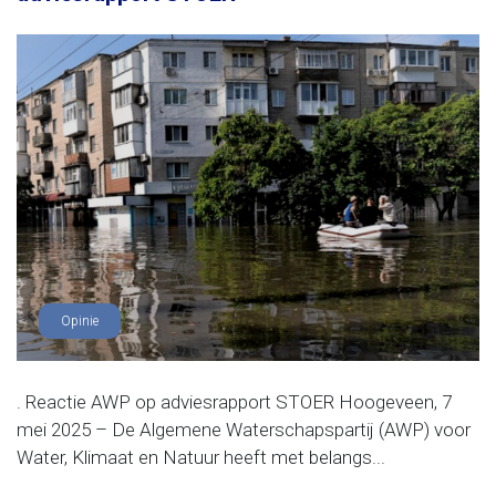
Opinie
. Reactie AWP op adviesrapport STOER Hoogeveen, 7
mei 2025 – De Algemene Waterschapspartij (AWP) voor
Water, Klimaat en Natuur heeft met belangs...