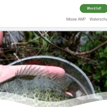
Word lid!
Missie AWP
Watersch