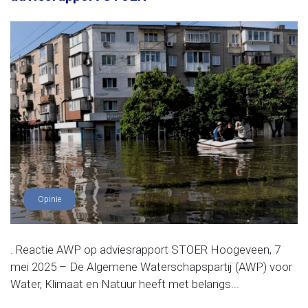
Opinie
. Reactie AWP op adviesrapport STOER Hoogeveen, 7
mei 2025 – De Algemene Waterschapspartij (AWP) voor
Water, Klimaat en Natuur heeft met belangs...