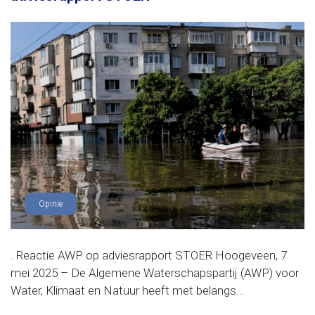
Opinie
. Reactie AWP op adviesrapport STOER Hoogeveen, 7
mei 2025 – De Algemene Waterschapspartij (AWP) voor
Water, Klimaat en Natuur heeft met belangs...