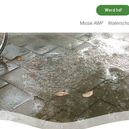
Word lid!
Missie AWP
Watersch