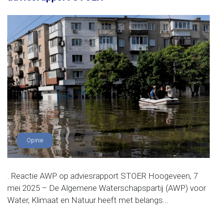
Opinie
. Reactie AWP op adviesrapport STOER Hoogeveen, 7
mei 2025 – De Algemene Waterschapspartij (AWP) voor
Water, Klimaat en Natuur heeft met belangs...